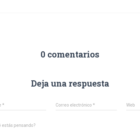
0 comentarios
Deja una respuesta
e
*
Correo electrónico
*
Web
é estás pensando?