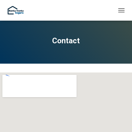
C
A
M
B
I
Contact
A
R
M
O
D
O
D
E
N
A
V
E
G
A
C
I