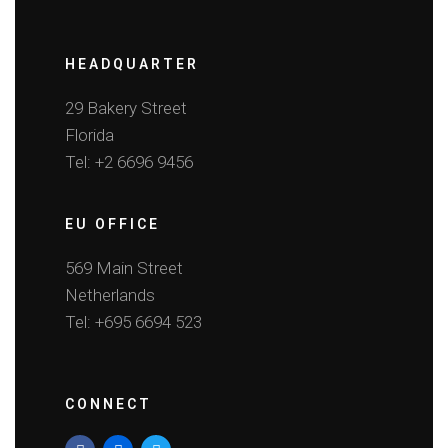
HEADQUARTER
29 Bakery Street
Florida
Tel: +2 6696 9456
EU OFFICE
569 Main Street
Netherlands
Tel: +695 6694 523
CONNECT